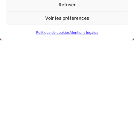
Refuser
formationprobebe@gmail.com
Voir les préférences
Bertrand Doret EI
83 rue Jeanne d’Arc 18500 Mehun sur Yèvre
Politique de cookies
Mentions légales
Réponse sous 48h
Certifications
Organisme de formation certifié Qualiopi
Voir le certificat