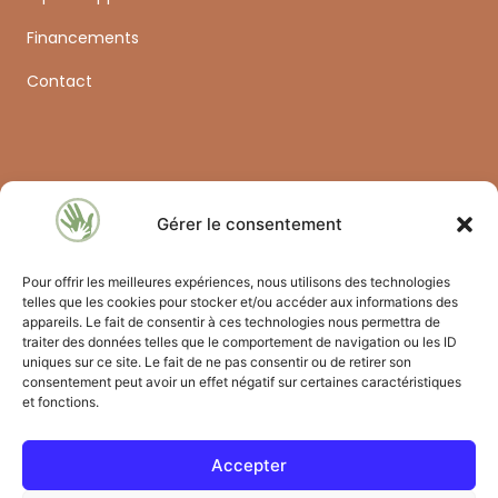
Financements
Contact
Gérer le consentement
Formations
Petite enfance & Prévention
Pour offrir les meilleures expériences, nous utilisons des technologies
telles que les cookies pour stocker et/ou accéder aux informations des
Santé & Rééducation
appareils. Le fait de consentir à ces technologies nous permettra de
traiter des données telles que le comportement de navigation ou les ID
Médico-social spécialisé
uniques sur ce site. Le fait de ne pas consentir ou de retirer son
consentement peut avoir un effet négatif sur certaines caractéristiques
Maternité & Néonatologie
et fonctions.
Toutes nos formations
Informations
Accepter
02 36 55 22 76