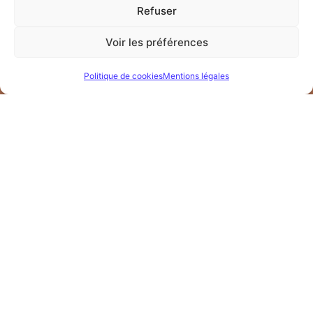
Refuser
formationprobebe@gmail.com
Voir les préférences
Bertrand Doret EI
83 rue Jeanne d’Arc 18500 Mehun sur Yèvre
Politique de cookies
Mentions légales
Réponse sous 48h
Certifications
Organisme de formation certifié Qualiopi
Voir le certificat