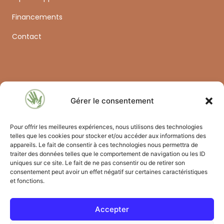
Financements
Contact
Gérer le consentement
Formations
Petite enfance & Prévention
Pour offrir les meilleures expériences, nous utilisons des technologies
telles que les cookies pour stocker et/ou accéder aux informations des
Santé & Rééducation
appareils. Le fait de consentir à ces technologies nous permettra de
traiter des données telles que le comportement de navigation ou les ID
Médico-social spécialisé
uniques sur ce site. Le fait de ne pas consentir ou de retirer son
consentement peut avoir un effet négatif sur certaines caractéristiques
Maternité & Néonatologie
et fonctions.
Toutes nos formations
Informations
Accepter
02 36 55 22 76